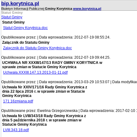
bip.korytnica.pl
Biuletyn Informacji Publicznej
Gminy Korytnica
www.korytnica.pl
Statut Gminy
Statut Gminy
Statut Gminy
Statut Gminy Korytnica.doc
Opublikowane przez: | Data wprowadzenia: 2012-07-19 08:55:24.
Załącznik do Statutu Gminy
Załącznik do Statutu Gminy Korytnica.doc
Opublikowane przez: | Data wprowadzenia: 2012-07-19 09:44:25.
UCHWAŁA NR XXXIII/147/13 RADY GMINY KORYTNICA w
sprawie zmian w Statucie Gminy Korytnica
Uchwała.XXXIII.147.13.2013-01-11.pdf
Opublikowane przez: | Data wprowadzenia: 2013-03-29 10:53:07 | Data modyfikac
Uchwała Nr XXIV/171/16 Rady Gminy Korytnica z
dnia 22 lipca 2016 r. w sprawie zmian w Statucie
Gminy Korytnica
171.16zmiana.pdf
Opublikowane przez: Ewelina Grzegorzewska | Data wprowadzenia: 2017-02-10 
Uchwała Nr LVIII/343/18 Rady Gminy Korytnica z
dnia 5 października 2018 r. w sprawie zmian w
Statucie Gminy Korytnica
LVIII.343.18.pdf