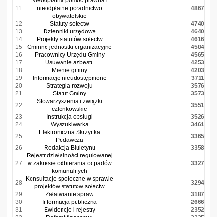
Nieodpłatna pomoc prawna i
11
nieodpłatne poradnictwo
4867
obywatelskie
12
Statuty sołectw
4740
13
Dzienniki urzędowe
4640
14
Projekty statutów sołectw
4616
15
Gminne jednostki organizacyjne
4584
16
Pracownicy Urzędu Gminy
4565
17
Usuwanie azbestu
4253
18
Mienie gminy
4203
19
Informacje nieudostępnione
3711
20
Strategia rozwoju
3576
21
Statut Gminy
3573
Stowarzyszenia i związki
22
3551
członkowskie
23
Instrukcja obsługi
3526
24
Wyszukiwarka
3461
Elektroniczna Skrzynka
25
3365
Podawcza
26
Redakcja Biuletynu
3358
Rejestr działalności regulowanej
27
w zakresie odbierania odpadów
3327
komunalnych
Konsultacje społeczne w sprawie
28
3294
projektów statutów sołectw
29
Załatwianie spraw
3187
30
Informacja publiczna
2666
31
Ewidencje i rejestry
2352