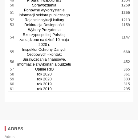
49
Program współpracy
1354
50
Sprawozdania
1259
Ponowne wykorzystanie
51
1255
informacji sektora publicznego
52
Rejestr instytucji kultury
1213
53
Deklaracja Dostępności
1159
Wybory Prezydenta
Rzeczypospolitej Polskiej
54
1147
zarządzone na dzień 10 maja
2020 r.
Inspektor Ochrony Danych
55
660
Osobowych - kontakt
Sprawozdania finansowe,
56
452
informacje z wykonania budżetu
57
Opinie RIO
365
58
rok 2020
361
59
rok 2020
333
60
rok 2019
315
61
rok 2019
295
ADRES
Adres