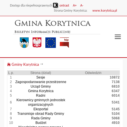
Dostęp dla niepełnosprawnych
ontrast
A+
A-
Strona Gminy Korytnica:
www.korytnica.pl
Gmina Korytnica
Biuletyn Informacji Publicznej
Gminy Korytnica
L.p.
Strona (dział)
Odwiedzin
1
Sesje
10872
2
Zagospodarowanie przestrzenne
7138
3
Urząd Gminy
6810
4
Gmina Korytnica
6347
5
Radni
6014
Kierownicy gminnych jednostek
6
5341
organizacyjnych
7
Ekoportal
5145
8
Transmisje obrad Rady Gminy
5104
9
Rada Gminy
5068
10
Budżet
4910