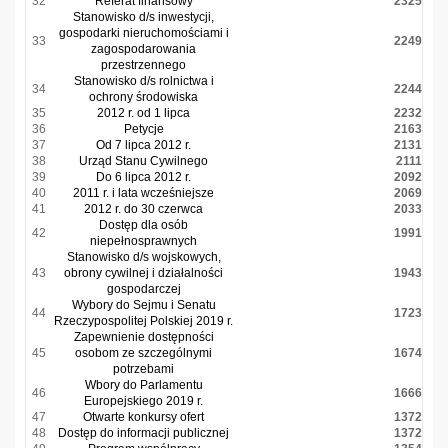
32
Referat finansowy
2325
Stanowisko d/s inwestycji,
gospodarki nieruchomościami i
33
2249
zagospodarowania
przestrzennego
Stanowisko d/s rolnictwa i
34
2244
ochrony środowiska
35
2012 r. od 1 lipca
2232
36
Petycje
2163
37
Od 7 lipca 2012 r.
2131
38
Urząd Stanu Cywilnego
2111
39
Do 6 lipca 2012 r.
2092
40
2011 r. i lata wcześniejsze
2069
41
2012 r. do 30 czerwca
2033
Dostęp dla osób
42
1991
niepełnosprawnych
Stanowisko d/s wojskowych,
43
obrony cywilnej i działalności
1943
gospodarczej
Wybory do Sejmu i Senatu
44
1723
Rzeczypospolitej Polskiej 2019 r.
Zapewnienie dostępności
45
osobom ze szczególnymi
1674
potrzebami
Wbory do Parlamentu
46
1666
Europejskiego 2019 r.
47
Otwarte konkursy ofert
1372
48
Dostęp do informacji publicznej
1372